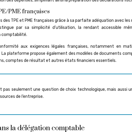
ion des dépenses, simplifiant ainsi la préparation des déclarations fisc
TPE/PME françaises
ès des TPE et PME françaises grâce à sa parfaite adéquation avec les
tingue par sa simplicité d’utilisation, la rendant accessible m
a comptabilité.
conformité aux exigences légales françaises, notamment en mat
és. La plateforme propose également des modèles de documents com
ilans, comptes de résultat et autres états financiers essentiels.
est pas seulement une question de choix technologique, mais aussi u
sources de l’entreprise.
ans la délégation comptable