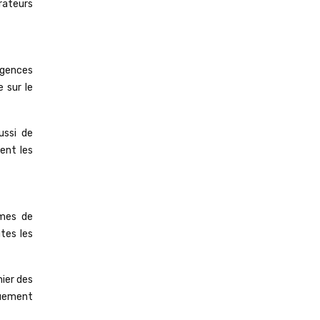
rateurs
igences
 sur le
ussi de
tent les
rmes de
tes les
hier des
quement