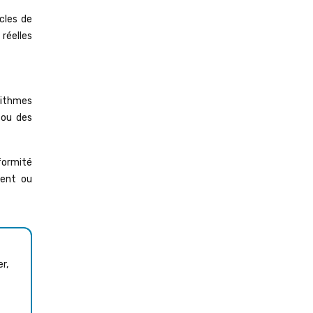
cles de
réelles
rithmes
 ou des
nformité
ment ou
r,