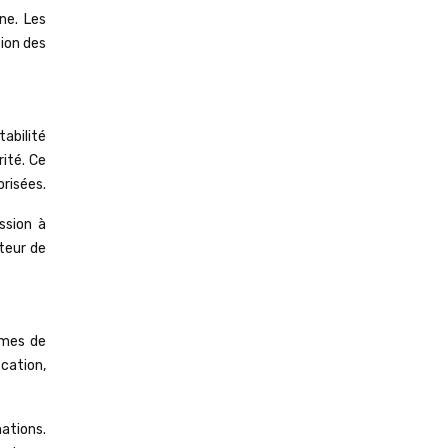
ne. Les
tion des
abilité
rité. Ce
orisées.
ssion à
ateur de
rmes de
cation,
ations.