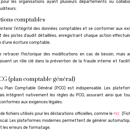
e pour les organisations ayant plusieurs départements ou collabo
uditeurs.
rations comptables
maintenir l’intégrité des données comptables et se conformer aux ex
des pistes d’audit détaillées, enregistrant chaque action effectuée
n d’une écriture comptable.
retracer l’historique des modifications en cas de besoin, mais a
jouent un rôle clé dans la prévention de la fraude interne et facili
CG (plan comptable général)
 au Plan Comptable Général (PCG) est indispensable. Les platefo
is intègrent nativement les règles du PCG, assurant ainsi que tou
t conformes aux exigences légales.
fichiers utilisés pour les déclarations officielles, comme le
(Fic
FEC
e fiscal. Les plateformes modernes permettent de générer automati
nt les erreurs de formatage.