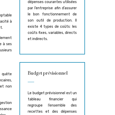
dépenses courantes utilisées
par l’entreprise afin d’assurer
le bon fonctionnement de
omptable
son outil de production. Il
pacité à
existe 4 types de coûts: les
t.
coûts fixes, variables, directs
pidement
et indirects.
e à ses
usieurs
Budget prévisionnel
n quête
caires,
met non
Le budget prévisionnel est un
tableau financier qui
 gestion
regroupe l’ensemble des
aissance
recettes et des dépenses