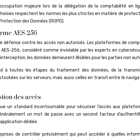
ccupation majeure lors de la délégation de la comptabilité en lig
choisies respectent les normes les plus strictes en matière de protec
a Protection des Données (RGPD).
norme AES-256
de défense contre les accès non autorisés. Les plateformes de compt
ent AES-256, considéré comme inviolable par les experts en cybersécu
terception, les données demeurent illisibles pour les parties non aut
d à toutes les étapes du traitement des données, de la transmi
stockées sur les serveurs, mais aussi celles en transit entre le navig
stion des accès
nue un standard incontournable pour sécuriser l’accès aux platefo
énéralement un mot de passe avec un second facteur d’authentifi
pplication dédiée.
prises de contrôler précisément qui peut accéder à quelles inform