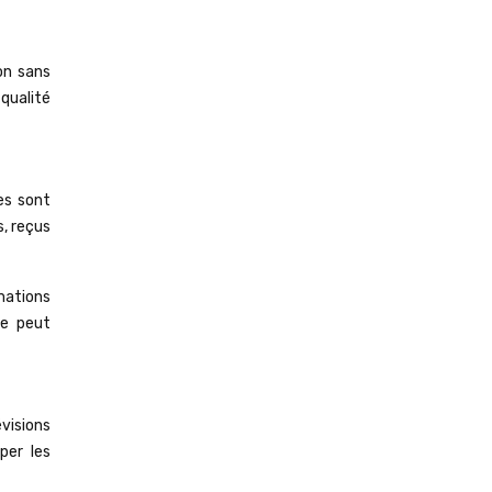
ion sans
qualité
es sont
, reçus
rmations
le peut
visions
per les